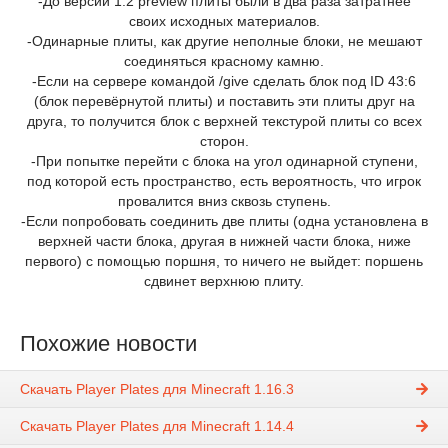
-До версии 1.2 preview плиты были в два раза затратнее
своих исходных материалов.
-Одинарные плиты, как другие неполные блоки, не мешают
соединяться красному камню.
-Если на сервере командой /give сделать блок под ID 43:6
(блок перевёрнутой плиты) и поставить эти плиты друг на
друга, то получится блок с верхней текстурой плиты со всех
сторон.
-При попытке перейти с блока на угол одинарной ступени,
под которой есть пространство, есть вероятность, что игрок
провалится вниз сквозь ступень.
-Если попробовать соединить две плиты (одна установлена в
верхней части блока, другая в нижней части блока, ниже
первого) с помощью поршня, то ничего не выйдет: поршень
сдвинет верхнюю плиту.
Похожие новости
Скачать Player Plates для Minecraft 1.16.3
Скачать Player Plates для Minecraft 1.14.4