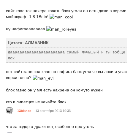
сайт клас ток нахера качать блок уголя он есть даже в версии
майнкрафт 1.8.1Beta!
ну нафигааааааааа
Цитата: АЛМАЗНИК
дааааааааааааааааааааааа самый лучьшый и ты вобще
лох
нет сайт канешна клас но нафига блок угля че вы лохи и увас
верси говно?
блок гавно он у мя есть нахрена он комуто нужен
кто в липетцке не качайте блок
13bianco
13 сентября 2013 19:33
что за вздор а драки нет, особенно про уголь