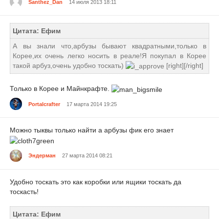
Santhez_Dan
14 июля 2013 18:11
Цитата: Ефим
А вы знали что,арбузы бывают квадратными,только в
Корее,их очень легко носить в реале!Я покупал в Корее
такой арбуз,очень удобно тоскать)
[right][/right]
Только в Корее и Майнкрафте.
Portalcrafter
17 марта 2014 19:25
Можно тыквы только найти а арбузы фик его знает
Эндерман
27 марта 2014 08:21
Удобно тоскать это как коробки или ящики тоскать да
тоскасть!
Цитата: Ефим