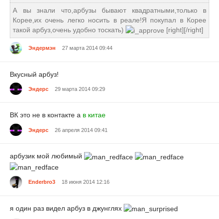
А вы знали что,арбузы бывают квадратными,только в
Корее,их очень легко носить в реале!Я покупал в Корее
такой арбуз,очень удобно тоскать)
[right][/right]
Эндермэн
27 марта 2014 09:44
Вкусный арбуз!
Эндерс
29 марта 2014 09:29
ВК это не в контакте а
в китае
Эндерс
26 апреля 2014 09:41
арбузик мой любимый
Enderbro3
18 июня 2014 12:16
я один раз видел арбуз в джунглях