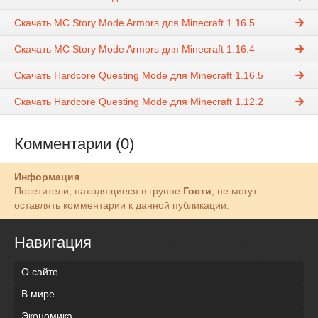
Скачать MC Story Mode Armors для Minecraft 1.16.5
Скачать MC Story Mode Armors для Minecraft 1.16.4
Скачать Hardcore Questing Mode для Minecraft 1.16.5
Скачать Hardcore Questing Mode для Minecraft 1.12.2
Комментарии (0)
Информация
Посетители, находящиеся в группе
Гости
, не могут
оставлять комментарии к данной публикации.
Навигация
О сайте
В мире
Экономика