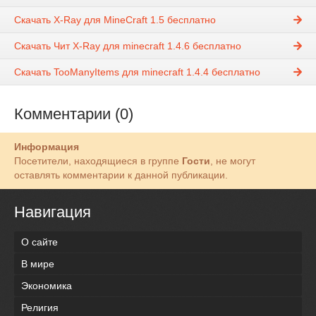
Скачать X-Ray для MineCraft 1.5 бесплатно
Скачать Чит X-Ray для minecraft 1.4.6 бесплатно
Скачать TooManyItems для minecraft 1.4.4 бесплатно
Комментарии (0)
Информация
Посетители, находящиеся в группе
Гости
, не могут
оставлять комментарии к данной публикации.
Навигация
О сайте
В мире
Экономика
Религия