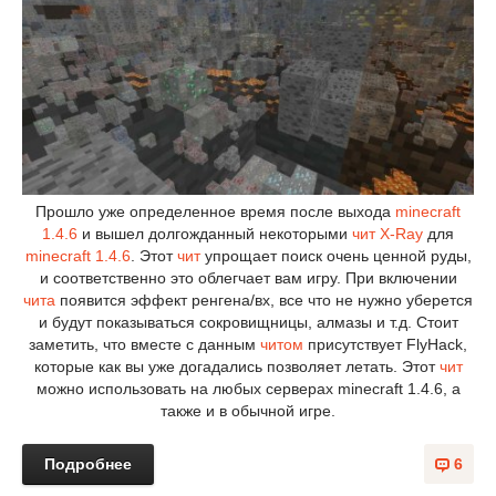
Прошло уже определенное время после выхода
minecraft
1.4.6
и вышел долгожданный некоторыми
чит X-Ray
для
minecraft 1.4.6
. Этот
чит
упрощает поиск очень ценной руды,
и соответственно это облегчает вам игру. При включении
чита
появится эффект ренгена/вх, все что не нужно уберется
и будут показываться сокровищницы, алмазы и т.д. Стоит
заметить, что вместе с данным
читом
присутствует FlyHack,
которые как вы уже догадались позволяет летать. Этот
чит
можно использовать на любых серверах minecraft 1.4.6, а
также и в обычной игре.
Подробнее
6