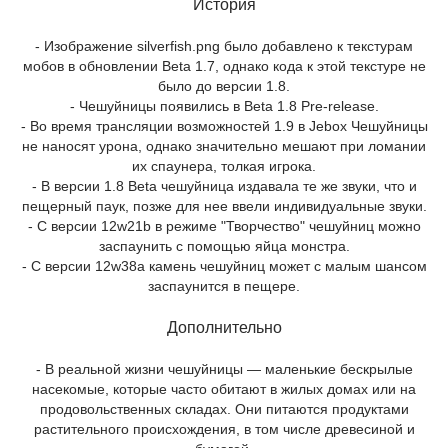
История
- Изображение silverfish.png было добавлено к текстурам
мобов в обновлении Beta 1.7, однако кода к этой текстуре не
было до версии 1.8.
- Чешуйницы появились в Beta 1.8 Pre-release.
- Во время трансляции возможностей 1.9 в Jebox Чешуйницы
не наносят урона, однако значительно мешают при ломании
их спаунера, толкая игрока.
- В версии 1.8 Beta чешуйница издавала те же звуки, что и
пещерный паук, позже для нее ввели индивидуальные звуки.
- С версии 12w21b в режиме "Творчество" чешуйниц можно
заспаунить с помощью яйца монстра.
- С версии 12w38a камень чешуйниц может с малым шансом
заспаунится в пещере.
Дополнительно
- В реальной жизни чешуйницы — маленькие бескрылые
насекомые, которые часто обитают в жилых домах или на
продовольственных складах. Они питаются продуктами
растительного происхождения, в том числе древесиной и