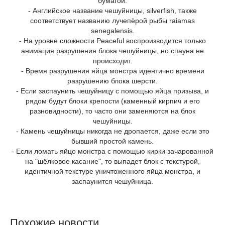
бумагой.
- Английское название чешуйницы, silverfish, также
соответствует названию лучепёрой рыбы raiamas
senegalensis.
- На уровне сложности Peaceful воспроизводится только
анимация разрушения блока чешуйницы, но спауна не
происходит.
- Время разрушения яйца монстра идентично времени
разрушению блока шерсти.
- Если заспаунить чешуйницу с помощью яйца призыва, и
рядом будут блоки крепости (каменный кирпич и его
разновидности), то часто они заменяются на блок
чешуйницы.
- Камень чешуйницы никогда не дропается, даже если это
бывший простой камень.
- Если ломать яйцо монстра с помощью кирки зачарованной
на "шёлковое касание", то выпадет блок с текстурой,
идентичной текстуре уничтоженного яйца монстра, и
заспаунится чешуйница.
Похожие новости