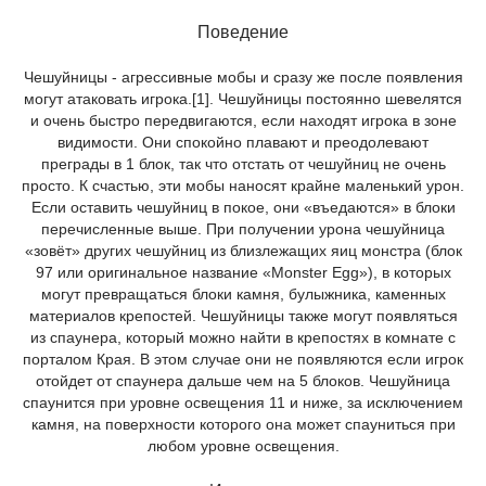
Поведение
Чешуйницы - агрессивные мобы и сразу же после появления
могут атаковать игрока.[1]. Чешуйницы постоянно шевелятся
и очень быстро передвигаются, если находят игрока в зоне
видимости. Они спокойно плавают и преодолевают
преграды в 1 блок, так что отстать от чешуйниц не очень
просто. К счастью, эти мобы наносят крайне маленький урон.
Если оставить чешуйниц в покое, они «въедаются» в блоки
перечисленные выше. При получении урона чешуйница
«зовёт» других чешуйниц из близлежащих яиц монстра (блок
97 или оригинальное название «Monster Egg»), в которых
могут превращаться блоки камня, булыжника, каменных
материалов крепостей. Чешуйницы также могут появляться
из спаунера, который можно найти в крепостях в комнате с
порталом Края. В этом случае они не появляются если игрок
отойдет от спаунера дальше чем на 5 блоков. Чешуйница
спаунится при уровне освещения 11 и ниже, за исключением
камня, на поверхности которого она может спауниться при
любом уровне освещения.