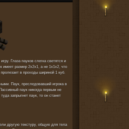
гру. Глаза пауков слегка светятся и
к имеет размер 2х2х1, а не 1х1х2, что
 пролезает в проходы шириной 1 куб.
вными. Паук, преследовавший игрока в
 Пассивный паук никогда первым не
 туда запрыгнет паук, то он станет
.
мели другую текстуру, общую для тела