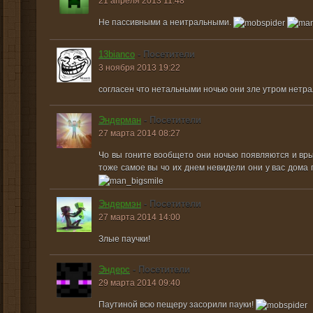
21 апреля 2013 11:48
Не пассивными а неитральными.
13bianco
- Посетители
3 ноября 2013 19:22
согласен что нетальными ночью они зле утром нетр
Эндерман
- Посетители
27 марта 2014 08:27
Чо вы гоните вообщето они ночью появляются и в
тоже самое вы чо их днем невидели они у вас дома п
Эндермэн
- Посетители
27 марта 2014 14:00
Злые паучки!
Эндерс
- Посетители
29 марта 2014 09:40
Паутиной всю пещеру засорили пауки!