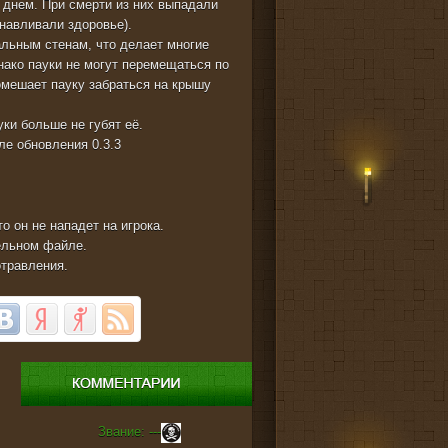
ы днем. При смерти из них выпадали
анавливали здоровье).
альным стенам, что делает многие
ако пауки не могут перемещаться по
омешает пауку забраться на крышу
уки больше не губят её.
ле обновления 0.3.3
то он не нападет на игрока.
дельном файле.
отравления.
Звание: ---