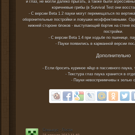
и глаз, не могли далеко прыгать, а также были агрессивн
коричневые грибы (в Survival Test они восст
- С версии Beta 1.2 пауки могут перемещаться по вертик
оборонительные постройки и ловушки неэффективными. Одн
нижней стороне блоков - выступающий бортик на стене п
постройки.
- С версии Beta 1.4 при ходьбе по пшенице, па
- Пауки появились в карманной версии пос
Дополнительно
- Если бросить куриное яйцо в пассивного паука, 
- Текстура глаз паука хранится в от
- Пауки невосприимчивы к зелью 
Сенькус - Гости