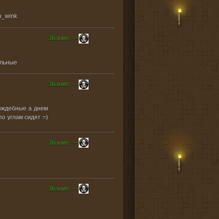
Звание: ---
альные
Звание: ---
рыждебные а днем
о углам сидят =)
Звание: ---
Звание: ---