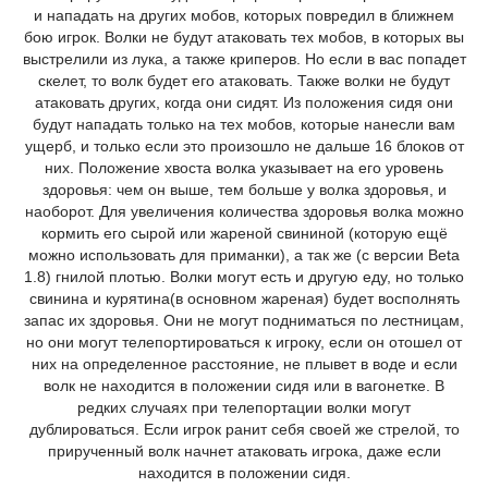
и нападать на других мобов, которых повредил в ближнем
бою игрок. Волки не будут атаковать тех мобов, в которых вы
выстрелили из лука, а также криперов. Но если в вас попадет
скелет, то волк будет его атаковать. Также волки не будут
атаковать других, когда они сидят. Из положения сидя они
будут нападать только на тех мобов, которые нанесли вам
ущерб, и только если это произошло не дальше 16 блоков от
них. Положение хвоста волка указывает на его уровень
здоровья: чем он выше, тем больше у волка здоровья, и
наоборот. Для увеличения количества здоровья волка можно
кормить его сырой или жареной свининой (которую ещё
можно использовать для приманки), а так же (с версии Beta
1.8) гнилой плотью. Волки могут есть и другую еду, но только
свинина и курятина(в основном жареная) будет восполнять
запас их здоровья. Они не могут подниматься по лестницам,
но они могут телепортироваться к игроку, если он отошел от
них на определенное расстояние, не плывет в воде и если
волк не находится в положении сидя или в вагонетке. В
редких случаях при телепортации волки могут
дублироваться. Если игрок ранит себя своей же стрелой, то
прирученный волк начнет атаковать игрока, даже если
находится в положении сидя.