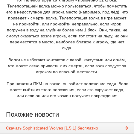
тот телепортируется к игроку - примерно 32 блока.
Телепортацией волка можно пользоваться, чтобы поместить
его в недоступное для игрока место (например, под лёд), что
приведет к смерти волка. Телепортация волка в игре может
не произойти, или произойти неправильно, если игрок
погружен в воду на глубину более чем 1 блок. Они, также, не
смогут оказаться возле игрока, если тот стоит на льду, но они
переместятся в место, наиболее близкое к игроку, где нет
льда.
Волки не избегают контактов с лавой, кактусами или огнём,
что может легко привести к их смерти, если волк следует за
игроком по опасной местности.
При нажатии ПКМ на волке, он займет положение сидя. Волк
может выйти из этого положения, если его окружает вода,
или если он или его хозяин получает повреждения
Похожие новости
Скачать Sophisticated Wolves [1.5.1] бесплатно