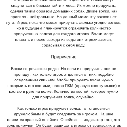
спауниться в биомах тайги и леса. Их можно приручать,
сделав таким образом домашних собак. Дикие волки, как
правило - нейтральные. На данный момент у волков нет
лута. Игрок, пока что может приручать сколько угодно волков,
но в будущем планируется ограничить количество
прирученных волков для каждого игрока. Волки могут
плавать и после выхода из воды они отряхиваются,
сбрасывая с себя воду.
Приручение
Волки встречаются редко. Но если их приручить, они не
пропадут, как только игрок отдалится от них, подобно
оседланным свиньям. Чтобы приручить волка нужно
покормить его костями, нажав ПКМ (правую кнопку мыши) с
костью в руке на волке. Количество костей, которое нужно
для приручения волка, случайно.
Как только игрок приручает волка, тот становится
дружелюбным и будет следовать за игроком. На шее
появится красный ошейник. Ошейник — индикатор того, что
волк приручен. Он будет защищать игрока от вражеских атак