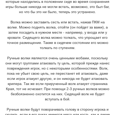
которые находились в положении сидя во время сохранения
игры больше никогда не могли встать, возможно, это был баг,
но что бы это ни было, теперь это устранено.
Волка можно заставить сесть или встать, нажав ПКМ на
волке. Можно поднять волка, отойти (он пойдет за вами), а
затем посадить в нужном месте - например, у входа или у
кровати. Сидящего волка можно толкать, что упрощает его
точное размещение. Также в сидячем состоянии его можно
толкать по ступеням.
Ручные волки являются очень ценными мобами, поскольку
они могут группами атаковать ту цель, которой прежде нанес
повреждения игрок, но с некоторыми особенностями. Волк,
пока не убьет свою цель, не перестанет её атаковать, даже
если игрок атакует другую, и он никогда не будет атаковать
крипера. Так же если прирученный волк атакует странника
Края, тот не исчезает. При помощи 2-3 ручных волков можно
безбоязненно охотится на них. Сидящий волк не будет
вступать в бой.
Ручные волки будут поворачивать голову в сторону игрока и
скулить, если в его руках имеется мясо или кость, как и дикие