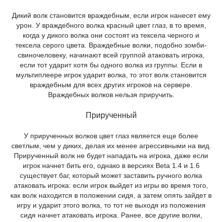
Дикий волк становится враждебным, если игрок нанесет ему
урон. У враждебного волка красный цвет глаз, в то время,
когда у дикого волка они состоят из тексела черного и
тексела серого цвета. Враждебные волки, подобно зомби-
свиночеловеку, начинают всей группой атаковать игрока,
если тот ударит хотя бы одного волка из группы. Если в
мультиплеере игрок ударит волка, то этот волк становится
враждебным для всех других игроков на сервере.
Враждебных волков нельзя приручить.
Прирученный
У прирученных волков цвет глаз является еще более
светлым, чем у диких, делая их менее агрессивными на вид.
Прирученный волк не будет нападать на игрока, даже если
игрок начнет бить его, однако в версиях Beta 1.4 и 1.6
существует баг, который может заставить ручного волка
атаковать игрока: если игрок выйдет из игры во время того,
как волк находится в положении сидя, а затем опять зайдет в
игру и ударит этого волка, то тот не выходя из положения
сидя начнет атаковать игрока. Ранее, все другие волки,