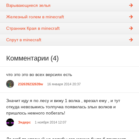
Взрывающиеся зелья
Железный голем в minecraft
Странник Края в minecraft
Спрут в minecraft
Комментарии (4)
что это это во всех версиях есть
232639232639w
16 января 2014 20:37
Значит иду я по лесу и вижу 1 волка , врезал ему , и тут
откуда невозьмись толпучка появилась злых волков и
пришлось немного побегать!
Эндерс
1 ноября 2014 12:07
Да моб то класный но еслибы его можно было б приручить