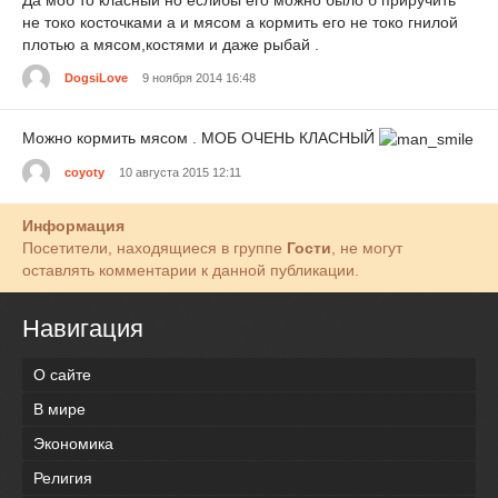
не токо косточками а и мясом а кормить его не токо гнилой
плотью а мясом,костями и даже рыбай .
DogsiLove
9 ноября 2014 16:48
Можно кормить мясом . МОБ ОЧЕНЬ КЛАСНЫЙ
coyoty
10 августа 2015 12:11
Информация
Посетители, находящиеся в группе
Гости
, не могут
оставлять комментарии к данной публикации.
Навигация
О сайте
В мире
Экономика
Религия