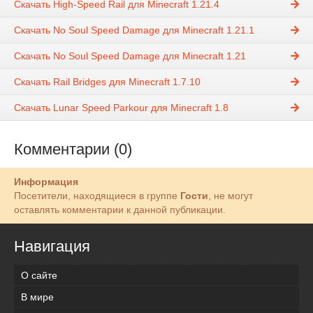
Скачать High-Speed Rail для Minecraft 1.21.4
Скачать No Soul Speed Damage для Minecraft 1.21.1
Скачать No Soul Speed Damage для Minecraft 1.21
Скачать Rail Bridges для Minecraft 1.7.10
Скачать Lunar Speed Parkour для Minecraft 1.8
Комментарии (0)
Информация
Посетители, находящиеся в группе
Гости
, не могут
оставлять комментарии к данной публикации.
Навигация
О сайте
В мире