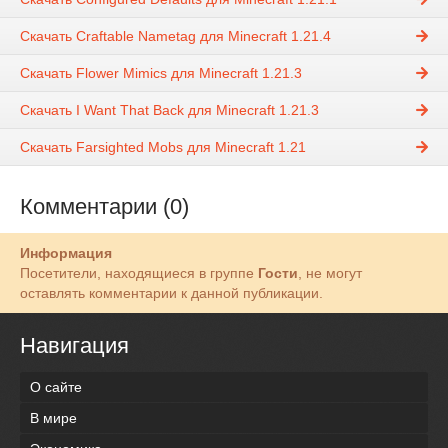
Скачать Craftable Nametag для Minecraft 1.21.4
Скачать Flower Mimics для Minecraft 1.21.3
Скачать I Want That Back для Minecraft 1.21.3
Скачать Farsighted Mobs для Minecraft 1.21
Комментарии (0)
Информация
Посетители, находящиеся в группе
Гости
, не могут
оставлять комментарии к данной публикации.
Навигация
О сайте
В мире