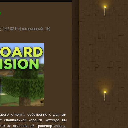
r
[142.02 Kb] (cкачиваний: 16)
вого клиента, собственно с данным
т специальной коробки, которую вы
сто их дальнейшей транспортировки.