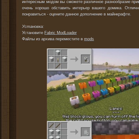
интересным модом вы сможете различное разнообразие прив
очень хорошо обставить интерьер вашего домика. Отличн
понравиться - оцените данное дополнение в майнкрафте.
Установка:
Установите
Fabric ModLoader
Файлы из архива переместите в
mods