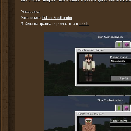
вам сможет понравиться - оцените данное дополнение в май
Установка:
Установите
Fabric ModLoader
Файлы из архива переместите в
mods