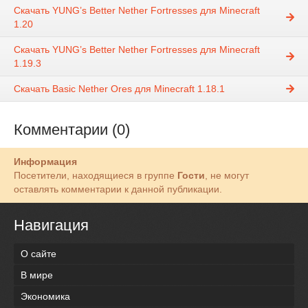
Скачать YUNG’s Better Nether Fortresses для Minecraft
1.20
Скачать YUNG’s Better Nether Fortresses для Minecraft
1.19.3
Скачать Basic Nether Ores для Minecraft 1.18.1
Комментарии (0)
Информация
Посетители, находящиеся в группе
Гости
, не могут
оставлять комментарии к данной публикации.
Навигация
О сайте
В мире
Экономика