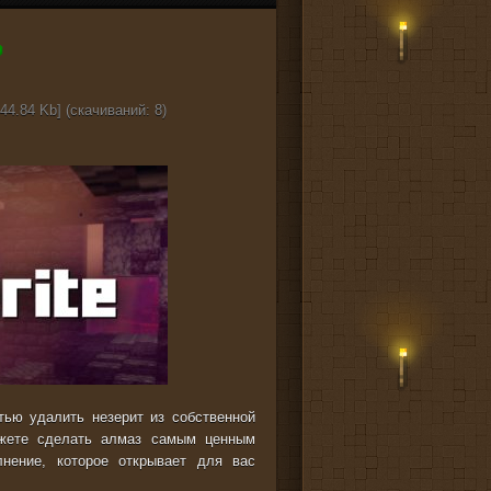
44.84 Kb] (cкачиваний: 8)
тью удалить незерит из собственной
жете сделать алмаз самым ценным
лнение, которое открывает для вас