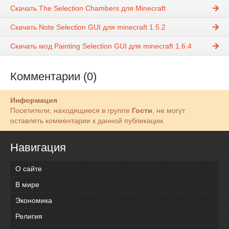
Скачать The Selection Chambers для Minecraft
Скачать Note Selection GUI для minecraft 1.5.2
Скачать мод Painting Selection GUI для minecraft 1.6.4
Комментарии (0)
Информация
Посетители, находящиеся в группе
Гости
, не могут
оставлять комментарии к данной публикации.
Навигация
О сайте
В мире
Экономика
Религия