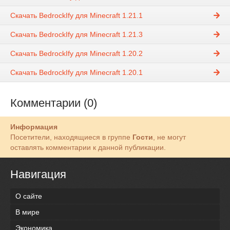
Скачать BedrockIfy для Minecraft 1.21.1
Скачать BedrockIfy для Minecraft 1.21.3
Скачать BedrockIfy для Minecraft 1.20.2
Скачать BedrockIfy для Minecraft 1.20.1
Комментарии (0)
Информация
Посетители, находящиеся в группе
Гости
, не могут
оставлять комментарии к данной публикации.
Навигация
О сайте
В мире
Экономика