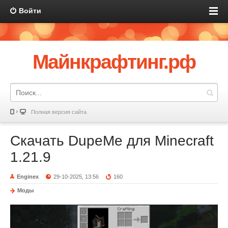
Войти
Майнкрафтинг.рф
Полная версия сайта
Скачать DupeMe для Minecraft
1.21.9
Enginex
29-10-2025, 13:56
160
Моды