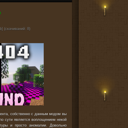
b] (cкачиваний: 8)
иента, собственно с данным модом вы
по сути является воплощением некой
туры и просто аномалии. Довольно