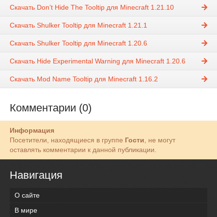
Скачать Don’t Hide The Tooltip для Minecraft 1.21.10
Скачать Shulker Tooltip для Minecraft 1.21.1
Скачать Shulker Tooltip для Minecraft 1.20.6
Скачать Hide Experimental Warning для Minecraft 1.20.6
Скачать Mod Name Tooltip для Minecraft 1.16.2
Комментарии (0)
Информация
Посетители, находящиеся в группе
Гости
, не могут
оставлять комментарии к данной публикации.
Навигация
О сайте
В мире