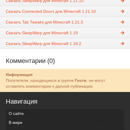
Скачать SleepWarp для Minecraft 1.21.10
Скачать Connected Doors для Minecraft 1.21.10
Скачать Tab Tweaks для Minecraft 1.21.3
Скачать SleepWarp для Minecraft 1.19
Скачать SleepWarp для Minecraft 1.18.2
Комментарии (0)
Информация
Посетители, находящиеся в группе
Гости
, не могут
оставлять комментарии к данной публикации.
Навигация
О сайте
В мире