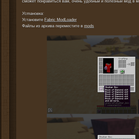
сможет понравиться вам, очень удобный и полезный мод в 
Установка:
Установите
Fabric ModLoader
Файлы из архива переместите в
mods