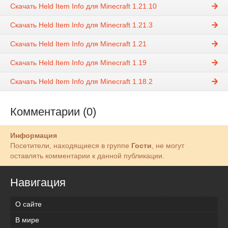
Скачать Held Item Info для Minecraft 1.21.10
Скачать Held Item Info для Minecraft 1.21.3
Скачать Held Item Info для Minecraft 1.21
Скачать Held Item Info для Minecraft 1.19
Скачать Held Item Info для Minecraft 1.18.2
Комментарии (0)
Информация
Посетители, находящиеся в группе
Гости
, не могут
оставлять комментарии к данной публикации.
Навигация
О сайте
В мире