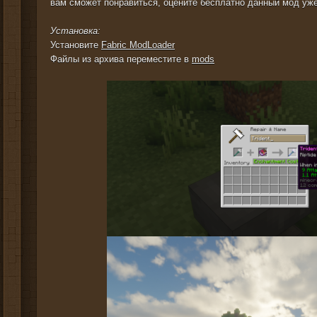
вам сможет понравиться, оцените бесплатно данный мод уже
Установка:
Установите
Fabric ModLoader
Файлы из архива переместите в
mods