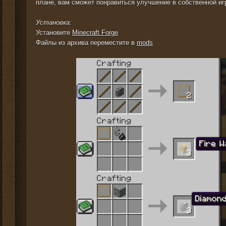
плане, вам сможет понравиться улучшение в собственной иг
Установка:
Установите
Minecraft Forge
Файлы из архива переместите в
mods