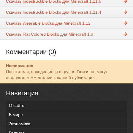
Скачать Indestructible Blocks для Minecraft 1.21.5
Скачать Indestructible Blocks для Minecraft 1.21.4
Скачать Wearable Blocks для Minecraft 1.12
Скачать Flat Colored Blocks для Minecraft 1.9
Комментарии (0)
Информация
Посетители, находящиеся в группе
Гости
, не могут
оставлять комментарии к данной публикации.
Навигация
О сайте
В мире
Экономика