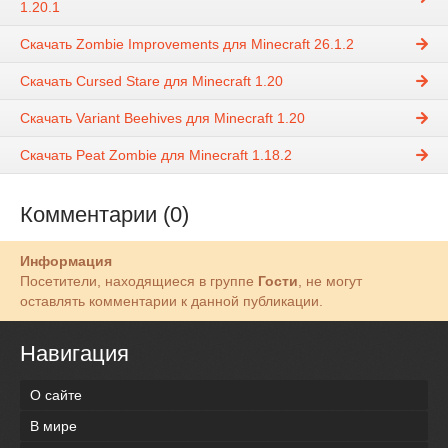
1.20.1
Скачать Zombie Improvements для Minecraft 26.1.2
Скачать Cursed Stare для Minecraft 1.20
Скачать Variant Beehives для Minecraft 1.20
Скачать Peat Zombie для Minecraft 1.18.2
Комментарии (0)
Информация
Посетители, находящиеся в группе
Гости
, не могут
оставлять комментарии к данной публикации.
Навигация
О сайте
В мире