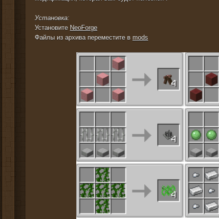
Установка:
Установите
NeoForge
Файлы из архива переместите в
mods