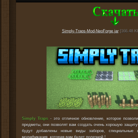
Simply-Traps-Mod-NeoForge.jar
[166.48 Kb
Simply Traps
- это отличное обновление, которое позвол
предметы, они позволят вам создать очень хорошую защиту
будут добавлены новые виды заборов, специальные 
модификация, которая вам будет полезной !