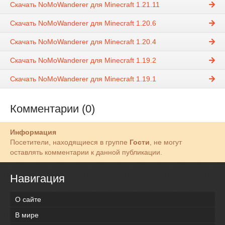
Скачать NoMoWanderer для Minecraft 1.21.11
Скачать NoMoWanderer для Minecraft 1.20.6
Скачать NoMoWanderer для Minecraft 1.20.4
Скачать NoMoWanderer для Minecraft 1.19.2
Скачать NoMoWanderer для Minecraft 1.19.1
Комментарии (0)
Информация
Посетители, находящиеся в группе
Гости
, не могут
оставлять комментарии к данной публикации.
Навигация
О сайте
В мире