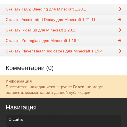
Скачать TaCZ Bleeding для Minecraft 1.20.1
Скачать Accelerated Decay для Minecraft 1.21.11
Скачать RideHud для Minecraft 1.20.2
Скачать Zoomglass для Minecraft 1.18.2
Скачать Player Health Indicators для Minecraft 1.19.4
Комментарии (0)
Информация
Посетители, находящиеся в группе
Гости
, не могут
оставлять комментарии к данной публикации.
Навигация
О сайте