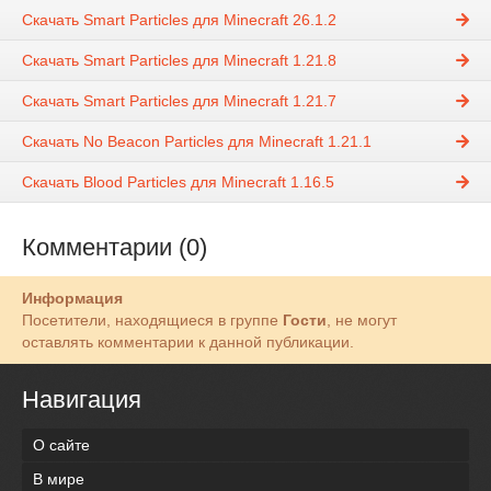
Скачать Smart Particles для Minecraft 26.1.2
Скачать Smart Particles для Minecraft 1.21.8
Скачать Smart Particles для Minecraft 1.21.7
Скачать No Beacon Particles для Minecraft 1.21.1
Скачать Blood Particles для Minecraft 1.16.5
Комментарии (0)
Информация
Посетители, находящиеся в группе
Гости
, не могут
оставлять комментарии к данной публикации.
Навигация
О сайте
В мире