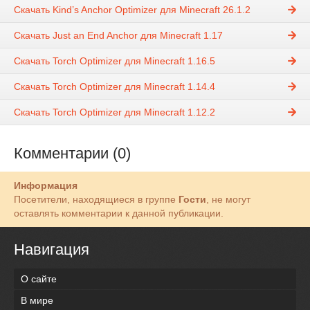
Скачать Kind’s Anchor Optimizer для Minecraft 26.1.2
Скачать Just an End Anchor для Minecraft 1.17
Скачать Torch Optimizer для Minecraft 1.16.5
Скачать Torch Optimizer для Minecraft 1.14.4
Скачать Torch Optimizer для Minecraft 1.12.2
Комментарии (0)
Информация
Посетители, находящиеся в группе
Гости
, не могут
оставлять комментарии к данной публикации.
Навигация
О сайте
В мире