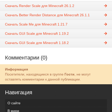
Скачать Render Scale для Minecraft 26.1.2
Скачать Better Render Distance для Minecraft 26.1.1
Скачать Scale Me для Minecraft 1.21.7
Скачать GUI Scale для Minecraft 1.19.2
Скачать GUI Scale для Minecraft 1.18.2
Комментарии (0)
Информация
Посетители, находящиеся в группе
Гости
, не могут
оставлять комментарии к данной публикации.
Навигация
О сайте
В мире