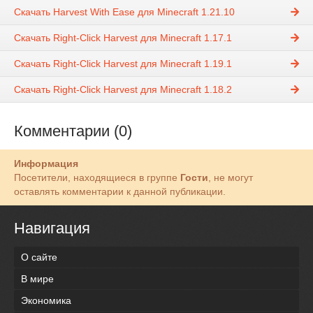
Скачать Harvest With Ease для Minecraft 1.21.10
Скачать Right-Click Harvest для Minecraft 1.17.1
Скачать Right-Click Harvest для Minecraft 1.19.1
Скачать Right-Click Harvest для Minecraft 1.18.2
Комментарии (0)
Информация
Посетители, находящиеся в группе
Гости
, не могут
оставлять комментарии к данной публикации.
Навигация
О сайте
В мире
Экономика