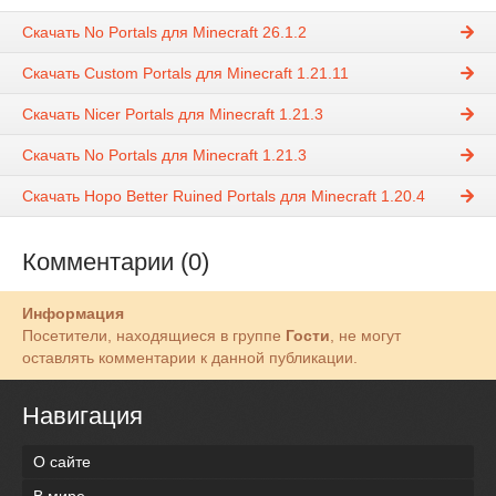
Скачать No Portals для Minecraft 26.1.2
Скачать Custom Portals для Minecraft 1.21.11
Скачать Nicer Portals для Minecraft 1.21.3
Скачать No Portals для Minecraft 1.21.3
Скачать Hopo Better Ruined Portals для Minecraft 1.20.4
Комментарии (0)
Информация
Посетители, находящиеся в группе
Гости
, не могут
оставлять комментарии к данной публикации.
Навигация
О сайте