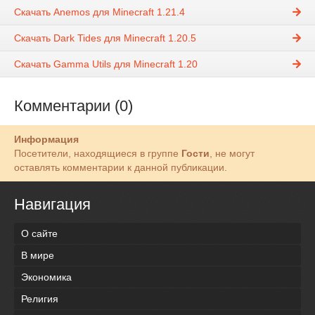
Скачать Anemos для Minecraft 1.21.4
Скачать Dark Tides для Minecraft 1.20.5
Скачать Gamma Utils для Minecraft 1.20
Комментарии (0)
Информация
Посетители, находящиеся в группе
Гости
, не могут
оставлять комментарии к данной публикации.
Навигация
О сайте
В мире
Экономика
Религия