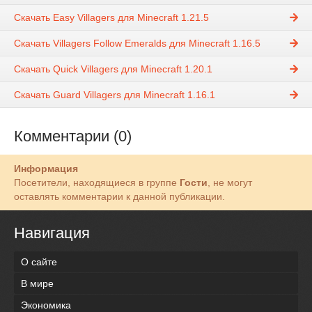
Скачать Easy Villagers для Minecraft 1.21.5
Скачать Villagers Follow Emeralds для Minecraft 1.16.5
Скачать Quick Villagers для Minecraft 1.20.1
Скачать Guard Villagers для Minecraft 1.16.1
Комментарии (0)
Информация
Посетители, находящиеся в группе
Гости
, не могут
оставлять комментарии к данной публикации.
Навигация
О сайте
В мире
Экономика