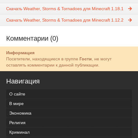
Скачать Weather, Storms & Tornadoes для Minecraft 1.18.1
Скачать Weather, Storms & Tornadoes для Minecraft 1.12.2
Комментарии (0)
Информация
Посетители, находящиеся в группе
Гости
, не могут
оставлять комментарии к данной публикации.
Навигация
О сайте
В мире
Экономика
Религия
Криминал