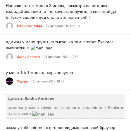
Напиши этот комент к 3 играм, посмотри на потолок
изагадай желание,то что хочешь получить, и сосчитай до
5.Потом загляни под стол,и это появится!!!!
DAnik222333444
12 февраля 2014 21:31
админы у меня грузит но тыкаеш а там internet Explorer
выскакевает
Sasha Andreev
21 февраля 2014 17:37
у меня 1.5.1 мне эта херь ненужна
Эндерс
15 апреля 2014 18:47
Цитата: Sasha Andreev
админы у меня грузит но тыкаеш а там internet Explorer
выскакевает
азаза у тебя internet expromer видимо основной браузер