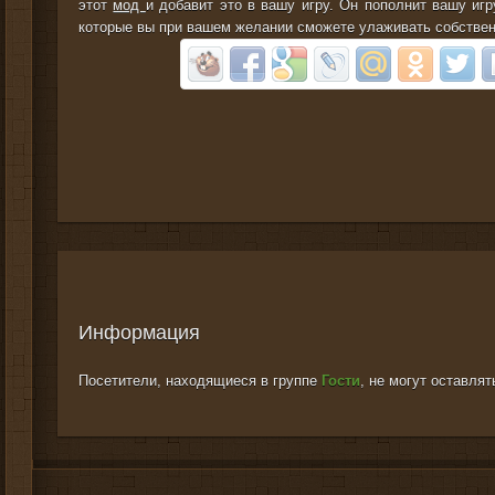
этот
мод
и добавит это в вашу игру. Он пополнит вашу иг
которые вы при вашем желании сможете улаживать собстве
Информация
Посетители, находящиеся в группе
Гости
, не могут оставля