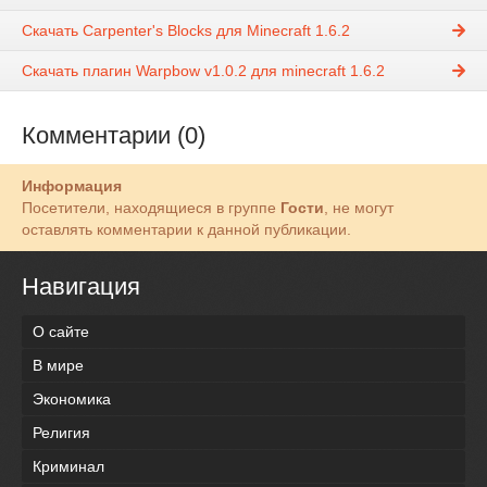
Скачать Carpenter's Blocks для Minecraft 1.6.2
Скачать плагин Warpbow v1.0.2 для minecraft 1.6.2
Комментарии (0)
Информация
Посетители, находящиеся в группе
Гости
, не могут
оставлять комментарии к данной публикации.
Навигация
О сайте
В мире
Экономика
Религия
Криминал