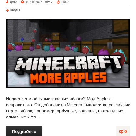
qvix
10-08-2014, 18:47
2952
Моды
Надоели эти обычные,красные яблоки? Мод Apples+
исправит это. Он добавляет в Minecraft множество различных
сортов яблок, например: арбузные, водяные, шоколадные,
алмазные и т.п...
Подробнее
0