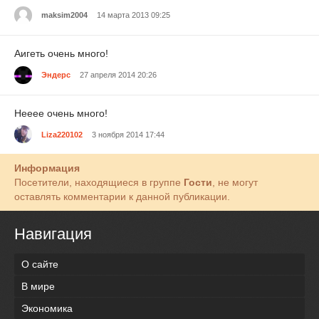
maksim2004
14 марта 2013 09:25
Аигеть очень много!
Эндерс
27 апреля 2014 20:26
Нееее очень много!
Liza220102
3 ноября 2014 17:44
Информация
Посетители, находящиеся в группе
Гости
, не могут
оставлять комментарии к данной публикации.
Навигация
О сайте
В мире
Экономика