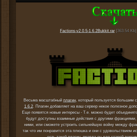
Factions-v2.0.5-1.6.2Bukkit.rar
[363.54 Kb]
Весьма масштабный
плагин
, который пользуется большим с
1.6.2
. Плагин добавляет на ваш сервер некое полезное допо
Еще появятся новые интересы - Т.е. можно будет объединя
будут доступны взаимные действия с другими фракциями, 
ними, или сможете устроить сильнейшую войну между фрак
так что им понравится эта плюшка и они с удовольствием и
есть такой плагин, правда он для старой верси