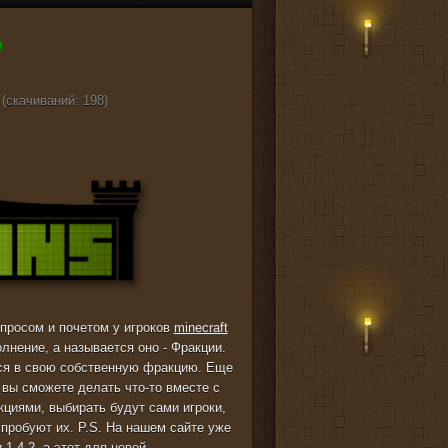
 (cкачиваний: 198)
просом и почетом у игроков
minecraft
лнение, а называется оно - Фракции.
тся в свою собственную фракцию. Еще
вы сможете делать что-то вместе с
циями, выбирать будут сами игроки,
спробуют их. P.S. На нашем сайте уже
и
1.4.2
, а этот для новой.