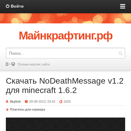
Войти
Майнкрафтинг.рф
Полная версия сайта
Скачать NoDeathMessage v1.2
для minecraft 1.6.2
Skylink
29-08-2013, 03:42
1625
Плагины для сервера