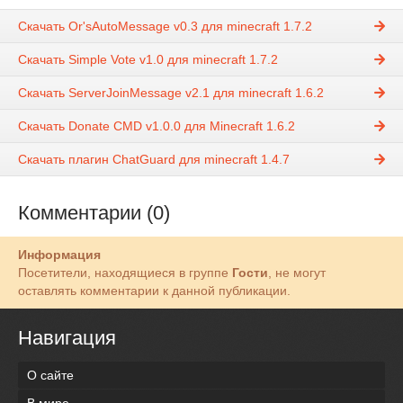
Скачать Or'sAutoMessage v0.3 для minecraft 1.7.2
Скачать Simple Vote v1.0 для minecraft 1.7.2
Скачать ServerJoinMessage v2.1 для minecraft 1.6.2
Скачать Donate CMD v1.0.0 для Minecraft 1.6.2
Скачать плагин ChatGuard для minecraft 1.4.7
Комментарии (0)
Информация
Посетители, находящиеся в группе
Гости
, не могут
оставлять комментарии к данной публикации.
Навигация
О сайте
В мире