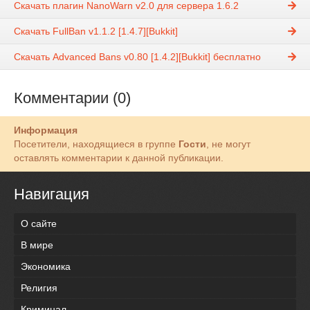
Скачать плагин NanoWarn v2.0 для сервера 1.6.2
Скачать FullBan v1.1.2 [1.4.7][Bukkit]
Скачать Advanced Bans v0.80 [1.4.2][Bukkit] бесплатно
Комментарии (0)
Информация
Посетители, находящиеся в группе
Гости
, не могут
оставлять комментарии к данной публикации.
Навигация
О сайте
В мире
Экономика
Религия
Криминал