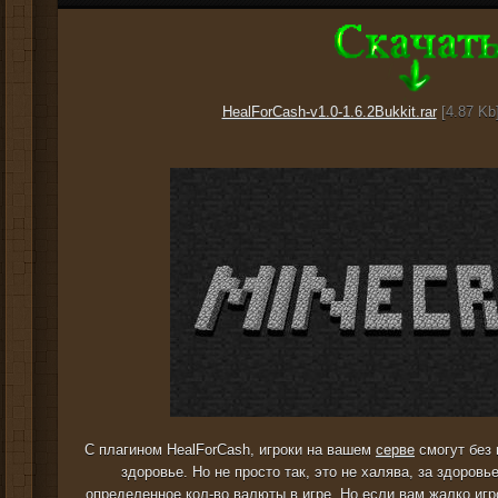
HealForCash-v1.0-1.6.2Bukkit.rar
[4.87 Kb]
С плагином HealForCash, игроки на вашем
серве
смогут без
здоровье. Но не просто так, это не халява, за здоров
определенное кол-во валюты в игре. Но если вам жалко иг