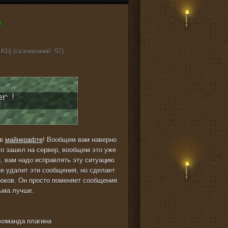
 Kb] (cкачиваний: 92)
 в
майнкрафте
! Вообщем вам наверно
то зашел на сервер, вообщем это уже
н, вам надо исправлять эту ситуацию
не удалит эти сообщения, но сделает
гроков. Он просто поменяет сообщения
сьма лучше.
 команда плагина