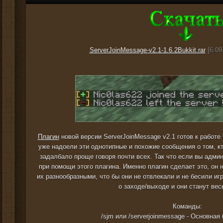
ServerJoinMessage-v2.1-1.6.2Bukkit.rar
[6.09
Плагин
новой версии ServerJoinMessage v2.1 готов к работе
уже надоели эти однотипные и похожие сообщения о том, к
задалбало проще говоря почти всех. Так что если вы адми
при помощи этого плагина. Именно плагин сделает это, он 
их разнообразными, что бы они не отвлекали и не бесили и
о заходе/выходе и они станут ве
Команды:
/sjm или /serverjoinmessage - Основная