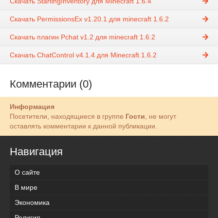
Скачать StartingInventory для Minecraft 1.6.4
Скачать PermissionsEx v1.20.1 для minecraft 1.6.2
Скачать плагин Pchat v1.2 для minecraft 1.6.2
Скачать ChatControl v4.1.4 для Minecraft 1.6.2
Комментарии (0)
Информация
Посетители, находящиеся в группе
Гости
, не могут
оставлять комментарии к данной публикации.
Навигация
О сайте
В мире
Экономика
Религия